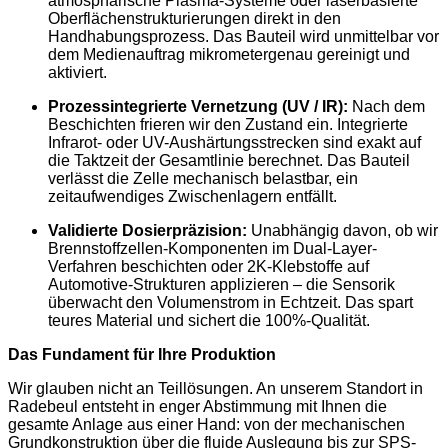
atmosphärische Plasma-Systeme oder laserbasierte
Oberflächenstrukturierungen direkt in den
Handhabungsprozess. Das Bauteil wird unmittelbar vor
dem Medienauftrag mikrometergenau gereinigt und
aktiviert.
Prozessintegrierte Vernetzung (UV / IR):
Nach dem
Beschichten frieren wir den Zustand ein. Integrierte
Infrarot- oder UV-Aushärtungsstrecken sind exakt auf
die Taktzeit der Gesamtlinie berechnet. Das Bauteil
verlässt die Zelle mechanisch belastbar, ein
zeitaufwendiges Zwischenlagern entfällt.
Validierte Dosierpräzision:
Unabhängig davon, ob wir
Brennstoffzellen-Komponenten im Dual-Layer-
Verfahren beschichten oder 2K-Klebstoffe auf
Automotive-Strukturen applizieren – die Sensorik
überwacht den Volumenstrom in Echtzeit. Das spart
teures Material und sichert die 100%-Qualität.
Das Fundament für Ihre Produktion
Wir glauben nicht an Teillösungen. An unserem Standort in
Radebeul entsteht in enger Abstimmung mit Ihnen die
gesamte Anlage aus einer Hand: von der mechanischen
Grundkonstruktion über die fluide Auslegung bis zur SPS-