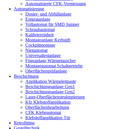
Automatisierte CFK-Vermessung
Automatisierung
Dosier- und Abfüllanlage
Entgratanlage
Vollautomat für SMD Jumper
Schraubautomat
Kalibriereinheit
Montageanlage Kerbstift
Cockpitmontage
Nietautomat
Universaltestanlage
Fügeanlage Wärmetauscher
Montageautomat Schaltgetriebe
Oberflächenprüfanlage
Beschichtung
Applikation Wärmeleitpaste
Beschichtungsanlage Gen1
Beschichtungsanlage Gen2
Laser-Oberflächenstrukturierung
Kfz Klebstoffapplikation
Oberflächenbearbeitung
CFK Klebeautomat
Klebstoffapplikation Tür
Retrofitting
Gestelltechnik