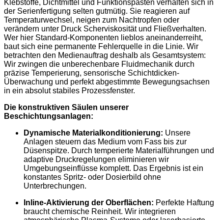
Klebstoffe, Dichtmittel und Funktionspasten verhalten sich in
der Serienfertigung selten gutmütig. Sie reagieren auf
Temperaturwechsel, neigen zum Nachtropfen oder
verändern unter Druck Scherviskosität und Fließverhalten.
Wer hier Standard-Komponenten lieblos aneinanderreiht,
baut sich eine permanente Fehlerquelle in die Linie. Wir
betrachten den Medienauftrag deshalb als Gesamtsystem:
Wir zwingen die unberechenbare Fluidmechanik durch
präzise Temperierung, sensorische Schichtdicken-
Überwachung und perfekt abgestimmte Bewegungsachsen
in ein absolut stabiles Prozessfenster.
Die konstruktiven Säulen unserer
Beschichtungsanlagen:
Dynamische Materialkonditionierung:
Unsere
Anlagen steuern das Medium vom Fass bis zur
Düsenspitze. Durch temperierte Materialführungen und
adaptive Druckregelungen eliminieren wir
Umgebungseinflüsse komplett. Das Ergebnis ist ein
konstantes Spritz- oder Dosierbild ohne
Unterbrechungen.
Inline-Aktivierung der Oberflächen:
Perfekte Haftung
braucht chemische Reinheit. Wir integrieren