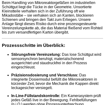
Beim Handling von Mikroreaktorgefäßen im industriellen
Schüttgut liegt die Tücke in der Geometrie. Unsortierte
Kleinstteile verhalten sich in der Zuführung oft wie
Mikadostäbe – sie verhaken sich an Kanten, blockieren
Schienen und bringen den Takt zum Erliegen. Unsere
Anlage fängt dieses Risiko durch eine prozessgesteuerte
Vereinzelungskette ab, die das Material fließend vom Rohteil
bis zum versandfertigen Karton übergibt.
Prozessschritte im Überblick:
Störungsfreie Vereinzelung:
Das lose Schüttgut wird
sensorsynchron beruhigt, materialschonend
ausgerichtet und staudruckfrei in den Prozess
eingeschleust.
Präzisionsdosierung und Verschluss:
Das
integrierte Dosiermodul befüllt die Mikroreaktoren in
kürzester Zeit, bevor die Mechanik die Kappen direkt
leckagesicher versiegelt.
In-Line-Füllstandskontrolle:
Ein Kamerasystem prüft
jedes Gefäß live in der Bewegung. Fehlbefüllungen
(n.i.O.) werden ohne Prozessunterbrechung