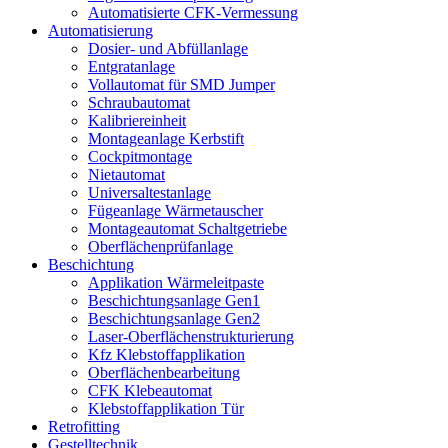
Automatisierte CFK-Vermessung
Automatisierung
Dosier- und Abfüllanlage
Entgratanlage
Vollautomat für SMD Jumper
Schraubautomat
Kalibriereinheit
Montageanlage Kerbstift
Cockpitmontage
Nietautomat
Universaltestanlage
Fügeanlage Wärmetauscher
Montageautomat Schaltgetriebe
Oberflächenprüfanlage
Beschichtung
Applikation Wärmeleitpaste
Beschichtungsanlage Gen1
Beschichtungsanlage Gen2
Laser-Oberflächenstrukturierung
Kfz Klebstoffapplikation
Oberflächenbearbeitung
CFK Klebeautomat
Klebstoffapplikation Tür
Retrofitting
Gestelltechnik